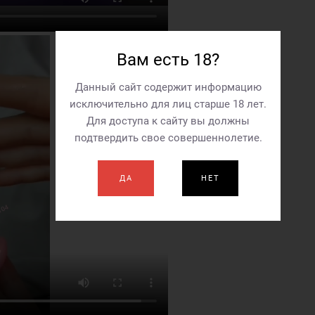
Вам есть 18?
Данный сайт содержит информацию
исключительно для лиц старше 18 лет.
Для доступа к сайту вы должны
подтвердить свое совершеннолетие.
ДА
НЕТ