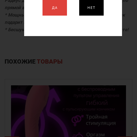
Радиус действия пульта управления — до 20 метров (по
прямой видимости)
ДА
НЕТ
* Мощный и при этом ультра-тихий high-end моторчик
подарит вам умопомрачительные вибрации!
* Бесшумное — получайте удовольствие в любом месте!
ПОХОЖИЕ
ТОВАРЫ